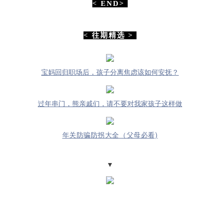
< END>
< 往期精选 >
宝妈回归职场后，孩子分离焦虑该如何安抚？
过年串门，熊亲戚们，请不要对我家孩子这样做
年关防骗防拐大全（父母必看)
▼