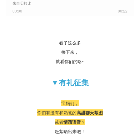
来自贝拉比
00:00
00:22
看了这么多
接下来，
就看你们的咯~
▼
有礼征集
宝妈们，
你们有没有和奶爸的
高甜聊天截图
或者
情话语音
？
赶紧晒出来吧！