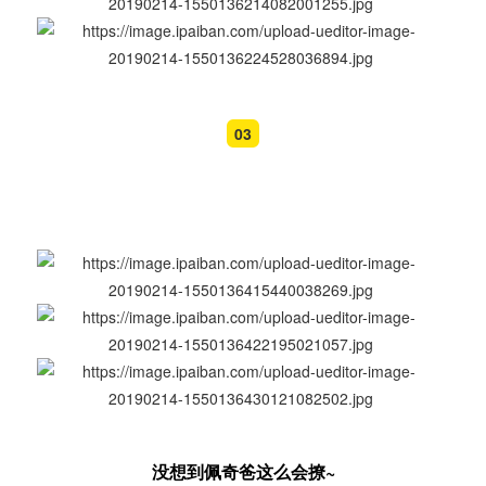
03
没想到佩奇爸这么会撩~