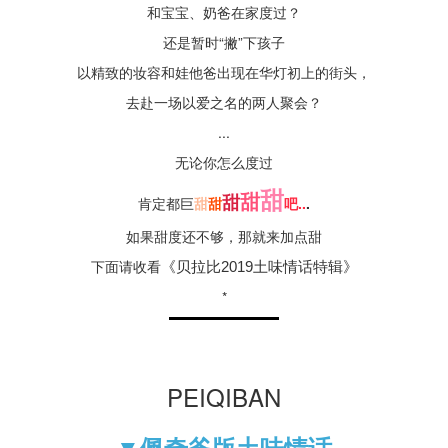
和宝宝、奶爸在家度过？
还是暂时“撇”下孩子
以精致的妆容和娃他爸出现在华灯初上的街头，
去赴一场以爱之名的两人聚会？
...
无论你怎么度过
甜
甜
甜
肯定都巨
甜
甜
吧..
.
如果甜度还不够，那就来加点甜
下面请收看
《贝拉比2019土味情话特辑》
*
PEIQIBAN
▼佩奇爸版土味情话