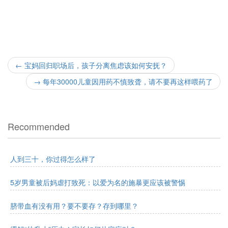
←
宝妈回归职场后，孩子分离焦虑该如何安抚？
→
每年30000儿童因用药不慎致聋，请不要再这样喂药了
Recommended
人到三十，你过得怎么样了
5岁男童被后妈虐打致死：以爱为名的施暴更应该被警惕
脐带血有没有用？要不要存？存到哪里？