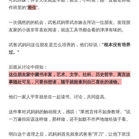
作班里的“
差生
”。
一次偶然的的机会，武爸武妈带武亦姝去拜访一位朋友。发现朋
友家的小孩非常喜欢阅读，就连工具书都会看的津津有味的。
武爸武妈问这位朋友是怎么培养的，他们却说：
“根本没有培养
过。”
后面从讨论中得知：
这位朋友家中藏书丰富，艺术、文学、社科、历史哲学、寓言故
事随处可见，只要你想读，随手就能拿到自己喜欢的读物。
他们一家人平常就坐在一起读书、讨论，共同提高。
这件事对武妈妈的触动很大，感叹：“果然言传不如身教呀。”说
一万遍你应该这样做，那样做，还不如默不作声地做给孩子看。
明白这个道理之后，武妈妈首先就拿武爸爸“开刀”，让他下班没