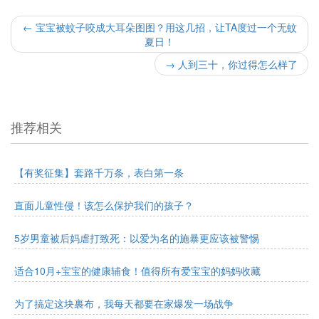
←
宝宝被蚊子咬成大耳朵图图？用这几招，让TA度过一个无蚊
夏日！
→
人到三十，你过得怎么样了
推荐相关
【有奖征集】套路千万条，表白第一条
直面儿童性侵！该怎么保护我们的孩子？
5岁男童被后妈虐打致死：以爱为名的施暴更应该被警惕
适合10月+宝宝的健康辅食！值得所有爱宝宝的妈妈收藏
为了搞定这块裹布，我每天都要在家爆发一场战争