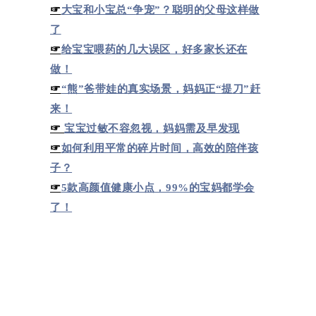
☞
大宝和小宝总“争宠”？聪明的父母这样做
了
☞
给宝宝喂药的几大误区，好多家长还在
做！
☞
“熊”爸带娃的真实场景，妈妈正“提刀”赶
来！
☞
宝宝过敏不容忽视，妈妈需及早发现
☞
如何利用平常的碎片时间，高效的陪伴孩
子？
☞
5款高颜值健康小点，99%的宝妈都学会
了！