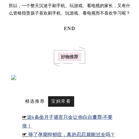
所以，一个整天沉迷于刷手机、玩游戏、看电视的家长，又有什
么资格指责孩子喜欢
刷手机、
玩游戏、看电视
而不喜欢学习呢？
END
好物推荐
精选推荐
宝妈常看
☞
这6条坐月子谣言只会让你白白遭罪|不要
信！
☞
得了孕期抑郁症，真的忍忍就能过去吗？