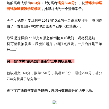
她的高考成绩为
613分
（上海高考
满分660分
），被
清华大学理
科试验班新雅学院录取
，她即将成为一个清华学子。
今年，她作为复旦附中2019届10班的一名高三毕业生，填词作
曲了一首复旦附中2019届原创毕业歌《红墙边》。
歌词是这样的：“时光今晨忽然悄悄来叩我门，说将要起航，一
切可都收拾妥当，我慌忙起身，细打点行装，一共恰好是三年
长......”
另一位“学神”是来自广西南宁二中的杨晨煜。
他以语文140分，数学150分，英语150分，理综290分，裸分
730分获得了总分第一。
创下了广西自恢复高考以来，理综分数最高分的历史记录。