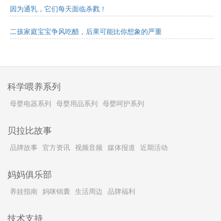
因为通乳，它们每天面临杀戮！
二孩家庭宝宝争风吃醋，后果可能比你想象的严重
科学喂养系列
母婴电器系列
母婴用品系列
母婴呵护系列
贝拉比故事
品牌故事
官方资讯
视频音频
媒体报道
近期活动
妈妈俱乐部
养娃指南
妈咪锦囊
生活周边
品牌福利
技术支持