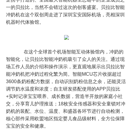
一的贝拉比，当然不会错过这次的创客盛宴。贝拉比智能
冲奶机在这个双创周走进了深圳宝安国际机场，亮相深圳
机器时代体验馆。
在这个全球首个机场智能互动体验馆内，冲奶的
智能化，让贝拉比智能冲奶机吸引了众人的关注。通过现
场工作人员的介绍和操作演示，更直观地展示出贝拉比智
能冲奶机把冲奶过程化繁为简。智能
MCU
芯片收据超过
3600
条奶粉配方数据，自动识别奶粉信息之余，还能灵活
调节奶水温度和浓度；自主研发搭配使用的
APP
贝拉比
+
实时记录宝宝喂养、成长数据，营造半开放的家庭小社
交，分享育儿护理推送；
18
枚安全传感器和安全童锁对冲
奶机的装配、水位、温度、和盛器各环节进行自动检测，
核心部件采用欧盟地区指定婴儿食品级材料，全方位保障
宝宝的安全和健
康。