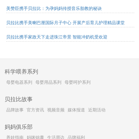
美赞臣携手贝拉比：为孕妈妈传授音乐胎教的秘诀
贝拉比携手美喇巴厘国际月子中心 开展产后育儿护理精品课堂
贝拉比携手家政天下走进珠江帝景 智能冲奶机受欢迎
科学喂养系列
母婴电器系列
母婴用品系列
母婴呵护系列
贝拉比故事
品牌故事
官方资讯
视频音频
媒体报道
近期活动
妈妈俱乐部
养娃指南
妈咪锦囊
生活周边
品牌福利