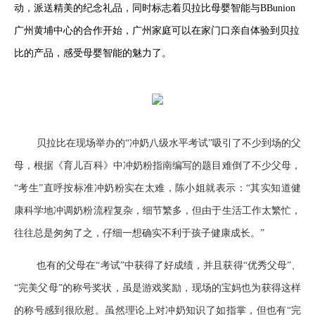
动，派送精美的纪念礼品，同时标志着贝拉比母婴智能与BBunion
广州黄埔中心的合作开始，广州家庭可以在家门口亲自体验到贝拉
比的产品，感受母婴智能的魅力了。
贝拉比在现场举办的“冲奶八级水平考试”吸引了不少到场的父
母，根据《育儿百科》中冲奶粉指南编写的题目难倒了不少父母，
“考生”直呼按标准冲奶粉实在太难，陈小姐就表示：“其实知道健
康科学地冲调奶粉流程复杂，细节繁多，但由于生活工作太繁忙，
往往总是匆匆了之，仔细一想确实不利于孩子健康成长。”
也有的父母在“考试”中获得了好成绩，并且获得“优秀父母”、
“完美父母”的称号奖状，虽是游戏奖励，现场的宝妈也为获得这样
的称号感到很欣慰。虽然理论上对冲奶知识了如指掌，但也有“完