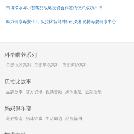
韦博净水与小智萌品战略投资合作签约仪式成功举行
助力健康母婴生活 贝拉比智能冲奶机亮相觅博母婴健康中心
科学喂养系列
母婴电器系列
母婴用品系列
母婴呵护系列
贝拉比故事
品牌故事
官方资讯
视频音频
媒体报道
近期活动
妈妈俱乐部
养娃指南
妈咪锦囊
生活周边
品牌福利