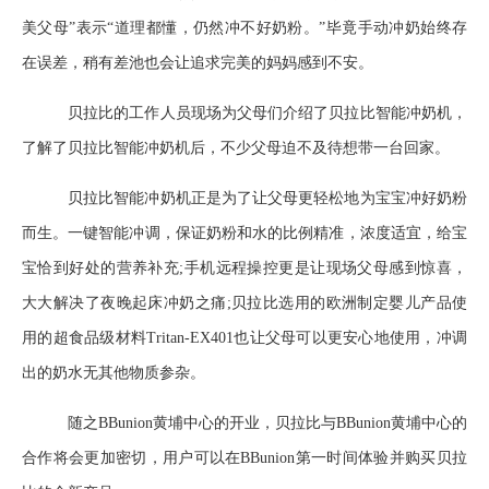
美父母”表示“道理都懂，仍然冲不好奶粉。”毕竟手动冲奶始终存
在误差，稍有差池也会让追求完美的妈妈感到不安。
贝拉比的工作人员现场为父母们介绍了贝拉比智能冲奶机，
了解了贝拉比智能冲奶机后，不少父母迫不及待想带一台回家。
贝拉比智能冲奶机正是为了让父母更轻松地为宝宝冲好奶粉
而生。一键智能冲调，保证奶粉和水的比例精准，浓度适宜，给宝
宝恰到好处的营养补充;手机远程操控更是让现场父母感到惊喜，
大大解决了夜晚起床冲奶之痛;贝拉比选用的欧洲制定婴儿产品使
用的超食品级材料Tritan-EX401也让父母可以更安心地使用，冲调
出的奶水无其他物质参杂。
随之BBunion黄埔中心的开业，贝拉比与BBunion黄埔中心的
合作将会更加密切，用户可以在BBunion第一时间体验并购买贝拉