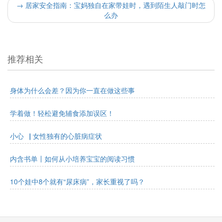
→
居家安全指南：宝妈独自在家带娃时，遇到陌生人敲门时怎
么办
推荐相关
身体为什么会差？因为你一直在做这些事
学着做！轻松避免辅食添加误区！
小心▕ 女性独有的心脏病症状
内含书单〡如何从小培养宝宝的阅读习惯
10个娃中8个就有“尿床病”，家长重视了吗？