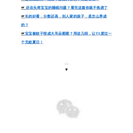
☞
还在头疼宝宝的睡眠问题？
看完这篇你就不焦虑了
☞
长的好看，分数还高，别人家的孩子，是怎么养成
的？
☞
宝宝被蚊子咬成大耳朵图图？
用这几招，让TA度过一
个无蚊夏日！
▼