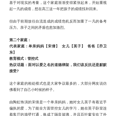
基于对现实的考量，这个家庭渐渐变得紧张起来，开始重视
起一凡的成绩，想在高三这一年把孩子的成绩找补回来。
但由于前期放任自流造成的成绩危机反而加重了一凡的备考
压力。亲子之间的矛盾也愈加激烈。
第二个家庭：
代表家庭：
单亲妈妈【宋倩】 女儿【英子】 爸爸【乔卫
东】
教育模式：
管控式
热议话题：
面对以爱之名的道德绑架，我们该反抗还是默默
接受?
这个家庭的相处模式也是大家争议最多的，大部分网友说仿
佛看到了自己小时候的样子。
由陶虹饰演的宋倩是一个单亲妈妈，她对女儿英子有着近乎
偏执的爱，为了能全方面管控女儿的学习，她在英子卧室连
着客厅的墙壁打通，换成了隔音玻璃，并且百叶窗安在了外