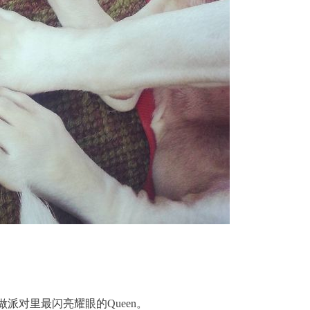
做派对里最闪亮耀眼的
Queen。